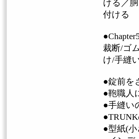
ける
／
胴
付ける
●Chapt
裁断/ゴ
け/手縫
●錠前を
●鞄職人
●手縫いの
●TRUN
●型紙(