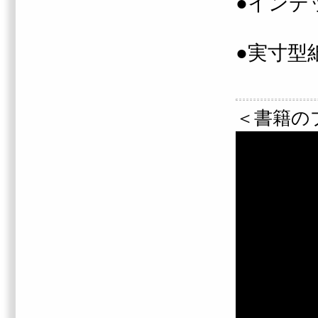
●インデ
●実寸型
＜書籍の