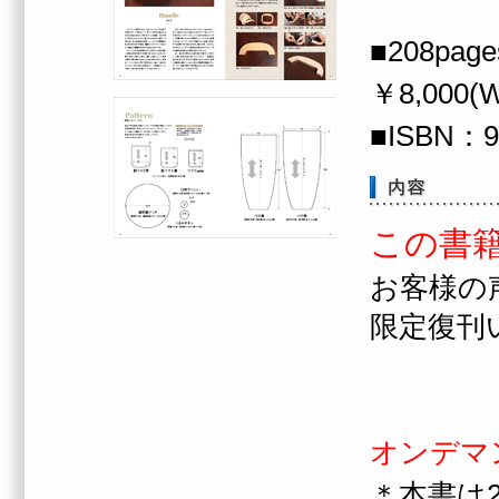
■208pag
￥8,000(Wi
■ISBN：97
この書
お客様の
限定復刊
オンデマ
＊本書は