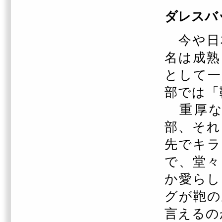
ダレスバ
今や日
名は成熟
として一
部では「
重厚な
部、
それ
先でキラ
で、堂々
か愛らし
グが鞄の
言えるの