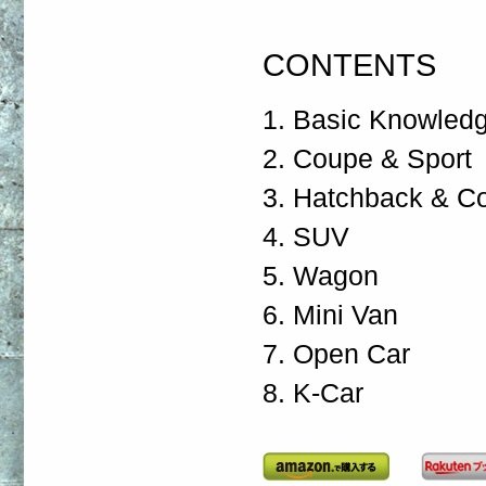
CONTENTS
1. Basic Knowledg
2. Coupe & Sport
3. Hatchback & C
4. SUV
5. Wagon
6. Mini Van
7. Open Car
8. K-Car